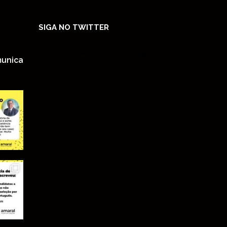
SIGA NO TWITTER
O feed do Twitter não está disponível
unica
no momento.