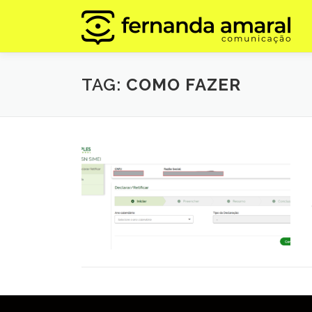
Pular
para
o
conteúdo
TAG:
COMO FAZER