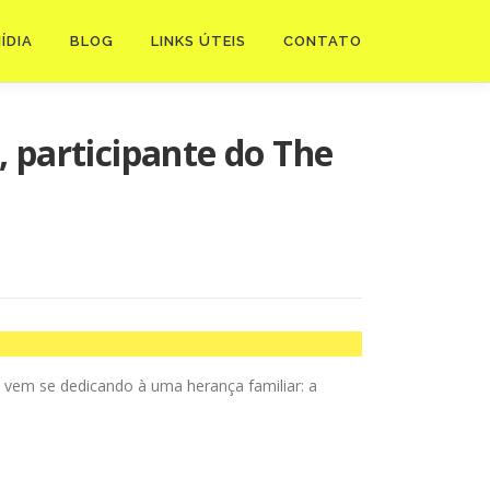
ÍDIA
BLOG
LINKS ÚTEIS
CONTATO
 participante do The
s vem se dedicando à uma herança familiar: a