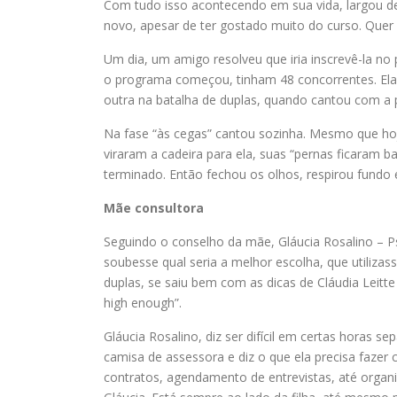
Com tudo isso acontecendo em sua vida, largou de
novo, apesar de ter gostado muito do curso. Quer 
Um dia, um amigo resolveu que iria inscrevê-la n
o programa começou, tinham 48 concorrentes. Ela c
outra na batalha de duplas, quando cantou com a 
Na fase “às cegas” cantou sozinha. Mesmo que hoje
viraram a cadeira para ela, suas “pernas ficaram
terminado. Então fechou os olhos, respirou fundo 
Mãe consultora
Seguindo o conselho da mãe, Gláucia Rosalino – Ps
soubesse qual seria a melhor escolha, que utiliza
duplas, se saiu bem com as dicas de Cláudia Leitte
high enough”.
Gláucia Rosalino, diz ser difícil em certas horas 
camisa de assessora e diz o que ela precisa fazer
contratos, agendamento de entrevistas, até organ