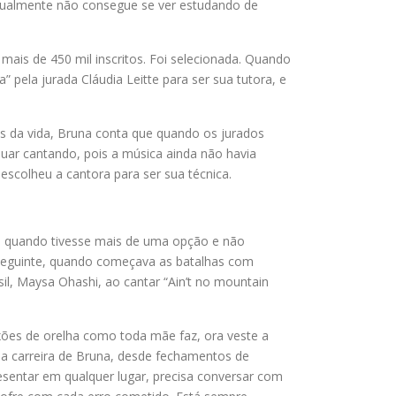
atualmente não consegue se ver estudando de
ais de 450 mil inscritos. Foi selecionada. Quando
pela jurada Cláudia Leitte para ser sua tutora, e
os da vida, Bruna conta que quando os jurados
uar cantando, pois a música ainda não havia
escolheu a cantora para ser sua técnica.
a – quando tivesse mais de uma opção e não
a seguinte, quando começava as batalhas com
sil, Maysa Ohashi, ao cantar “Ain’t no mountain
puxões de orelha como toda mãe faz, ora veste a
na carreira de Bruna, desde fechamentos de
sentar em qualquer lugar, precisa conversar com