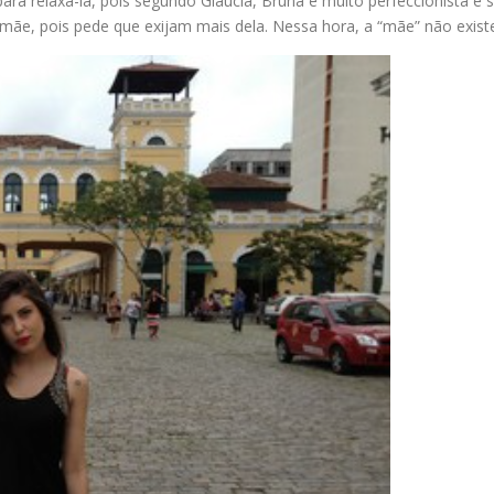
para relaxá-la, pois segundo Gláucia, Bruna é muito perfeccionista 
mãe, pois pede que exijam mais dela. Nessa hora, a “mãe” não exist