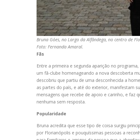
Bruna Góes, no Largo da Alfândega, no centro de Fl
Foto: Fernanda Amaral.
Fãs
Entre a primeira e segunda aparição no programa, 
um fã-clube homenageando a nova descoberta music
descobriu que partiu de uma desconhecida a homen
as partes do país, e até do exterior, manifestam 
mensagens que recebe de apoio e carinho, e faz qu
nenhuma sem resposta.
Popularidade
Bruna acredita que esse tipo de coisa surgiu prin
por Florianópolis e pouquíssimas pessoas a recon
para familiares e amigos da pessoa que a abordav