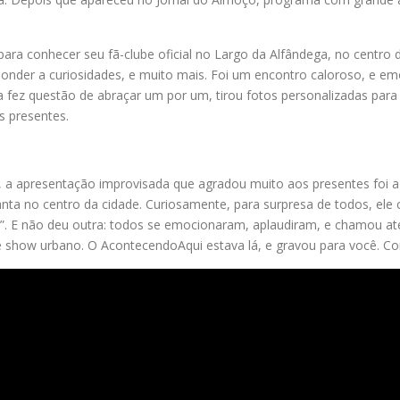
a conhecer seu fã-clube oficial no Largo da Alfândega, no centro d
esponder a curiosidades, e muito mais. Foi um encontro caloroso, e 
a fez questão de abraçar um por um, tirou fotos personalizadas pa
s presentes.
, a apresentação improvisada que agradou muito aos presentes foi 
anta no centro da cidade. Curiosamente, para surpresa de todos, ele
y”. E não deu outra: todos se emocionaram, aplaudiram, e chamou at
se show urbano. O AcontecendoAqui estava lá, e gravou para você. Con