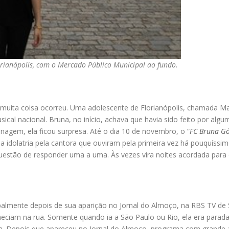
orianópolis, com o Mercado Público Municipal ao fundo.
muita coisa ocorreu. Uma adolescente de Florianópolis, chamada Mari
al nacional. Bruna, no início, achava que havia sido feito por alg
agem, ela ficou surpresa. Até o dia 10 de novembro, o “
FC Bruna G
sua idolatria pela cantora que ouviram pela primeira vez há pouquís
estão de responder uma a uma. Às vezes vira noites acordada para da
cipalmente depois de sua aparição no Jornal do Almoço, na RBS TV de 
heciam na rua. Somente quando ia a São Paulo ou Rio, ela era parad
a. Depois que apareceu no Jornal do Almoço, programa com grande au