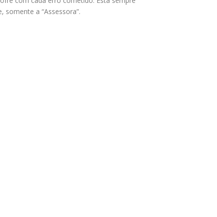
e sofre com cada erro cometido. Está sempre
e, somente a “Assessora”.