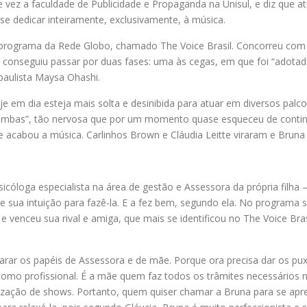
 vez a faculdade de Publicidade e Propaganda na Unisul, e diz que 
se dedicar inteiramente, exclusivamente, à música.
o programa da Rede Globo, chamado The Voice Brasil. Concorreu com m
onseguiu passar por duas fases: uma às cegas, em que foi “adotada” 
paulista Maysa Ohashi.
 em dia esteja mais solta e desinibida para atuar em diversos palc
 bambas”, tão nervosa que por um momento quase esqueceu de contin
e acabou a música. Carlinhos Brown e Cláudia Leitte viraram e Bruna 
icóloga especialista na área de gestão e Assessora da própria filh
sse sua intuição para fazê-la. E a fez bem, segundo ela. No program
 e venceu sua rival e amiga, que mais se identificou no The Voice Bra
separar os papéis de Assessora e de mãe. Porque ora precisa dar os 
 como profissional. É a mãe quem faz todos os trâmites necessários 
ização de shows. Portanto, quem quiser chamar a Bruna para se apre