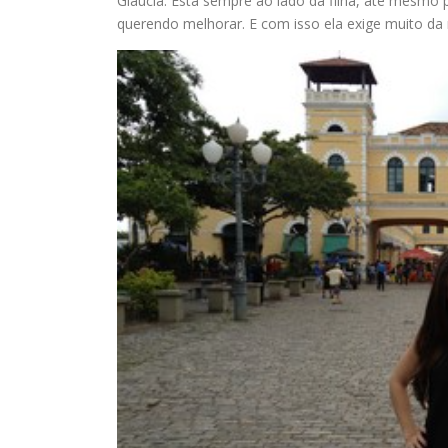
Gláucia. Está sempre ao lado da filha, até mesmo 
querendo melhorar. E com isso ela exige muito da 