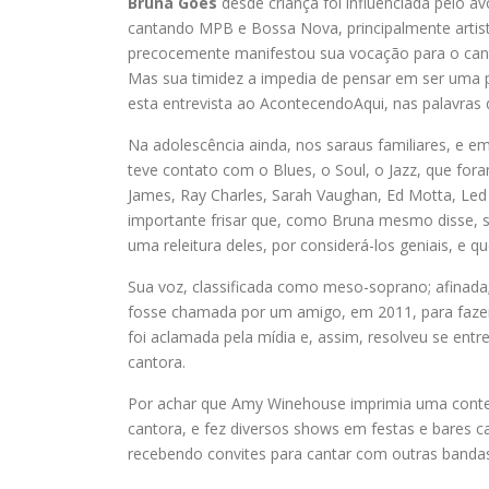
Bruna Góes
desde criança foi influenciada pelo avô
cantando MPB e Bossa Nova, principalmente artist
precocemente manifestou sua vocação para o cant
Mas sua timidez a impedia de pensar em ser uma pr
esta entrevista ao AcontecendoAqui, nas palavras 
Na adolescência ainda, nos saraus familiares, e e
teve contato com o Blues, o Soul, o Jazz, que fora
James, Ray Charles, Sarah Vaughan, Ed Motta, Led
importante frisar que, como Bruna mesmo disse, são
uma releitura deles, por considerá-los geniais, e q
Sua voz, classificada como meso-soprano; afinada
fosse chamada por um amigo, em 2011, para fazer u
foi aclamada pela mídia e, assim, resolveu se entr
cantora.
Por achar que Amy Winehouse imprimia uma contemp
cantora, e fez diversos shows em festas e bares ca
recebendo convites para cantar com outras bandas