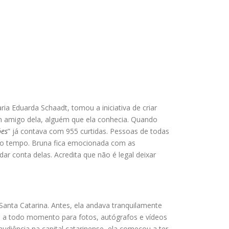
a Eduarda Schaadt, tomou a iniciativa de criar
um amigo dela, alguém que ela conhecia. Quando
óes
” já contava com 955 curtidas. Pessoas de todas
simo tempo. Bruna fica emocionada com as
r conta delas. Acredita que não é legal deixar
Santa Catarina. Antes, ela andava tranquilamente
a a todo momento para fotos, autógrafos e vídeos
diência na capital catarinense, ela começou a ter