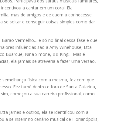
-Lobos. Participava dos saraus musicais familiares,
incentivou a cantar em um coral. Ela
mília, mas de amigos e de quem a conhecesse.
 a se soltar e conseguir coisas simples como dar
r, Barão Vermelho… e só no final dessa fase é que
 maiores influências são a Amy Winehouse, Etta
hico Buarque, Nina Simone, BB King… Mas é
cias, ela jamais se atreveria a fazer uma versão,
) e semelhança física com a mesma, fez com que
esso. Fez turnê dentro e fora de Santa Catarina,
í sim, começou a sua carreira profissional, como
ta James e outros, ela se identificou com a
 a se inserir no cenário musical de Florianópolis,