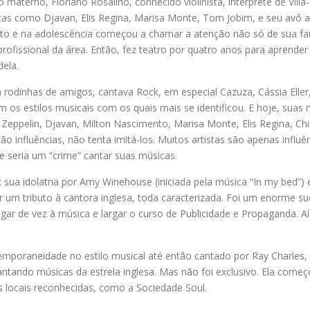
 materno, Floriano Rosalino, conhecido violinista, intérprete de Villa
as como Djavan, Elis Regina, Marisa Monte, Tom Jobim, e seu avô a 
o e na adolescência começou a chamar a atenção não só de sua fa
ofissional da área. Então, fez teatro por quatro anos para aprender
dela.
m rodinhas de amigos, cantava Rock, em especial Cazuza, Cássia Elle
m os estilos musicais com os quais mais se identificou. E hoje, suas
 Zeppelin, Djavan, Milton Nascimento, Marisa Monte, Elis Regina, C
 influências, não tenta imitá-los. Muitos artistas são apenas influên
ue seria um “crime” cantar suas músicas.
; sua idolatria por Amy Winehouse (iniciada pela música “In my bed”
m tributo à cantora inglesa, toda caracterizada. Foi um enorme suc
egar de vez à música e largar o curso de Publicidade e Propaganda. A
oraneidade no estilo musical até então cantado por Ray Charles, Et
ntando músicas da estrela inglesa. Mas não foi exclusivo. Ela começou
 locais reconhecidas, como a Sociedade Soul.