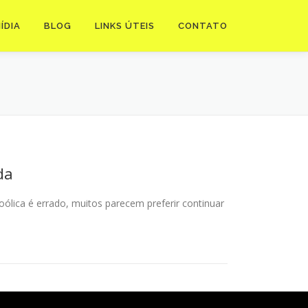
ÍDIA
BLOG
LINKS ÚTEIS
CONTATO
da
oólica é errado, muitos parecem preferir continuar