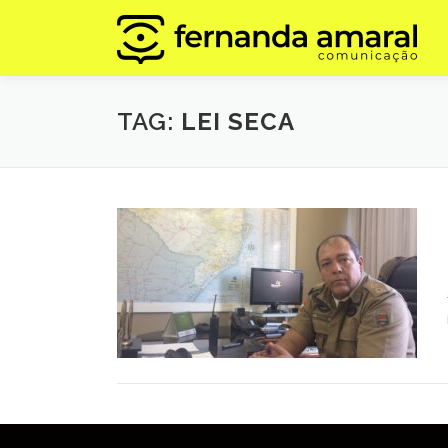
Pular
para
o
conteúdo
TAG:
LEI SECA