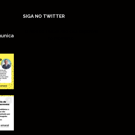
SIGA NO TWITTER
O feed do Twitter não está disponível
unica
no momento.