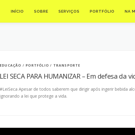
INÍCIO
SOBRE
SERVIÇOS
PORTFÓLIO
NA M
EDUCAÇÃO
/
PORTFÓLIO
/
TRANSPORTE
LEI SECA PARA HUMANIZAR – Em defesa da vi
#LeiSeca Apesar de todos saberem que dirigir após ingerir bebida alc
ignorando a lei que protege a vida.