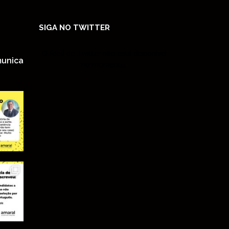
SIGA NO TWITTER
O feed do Twitter não está disponível
unica
no momento.