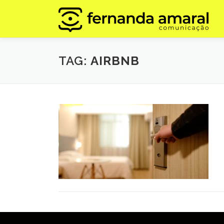
Pular
para
o
conteúdo
TAG:
AIRBNB